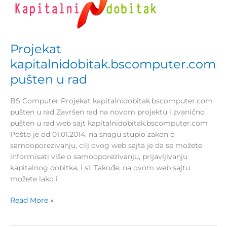
kapitalnidobitak.bscomputer.com
pušten
u
rad
Projekat
kapitalnidobitak.bscomputer.com
pušten u rad
BS Computer Projekat kapitalnidobitak.bscomputer.com
pušten u rad Završen rad na novom projektu i zvanično
pušten u rad web sajt kapitalnidobitak.bscomputer.com
Pošto je od 01.01.2014. na snagu stupio zakon o
samooporezivanju, cilj ovog web sajta je da se možete
informisati više o samooporezivanju, prijavljivanju
kapitalnog dobitka, i sl. Takođe, na ovom web sajtu
možete lako i
Read More »