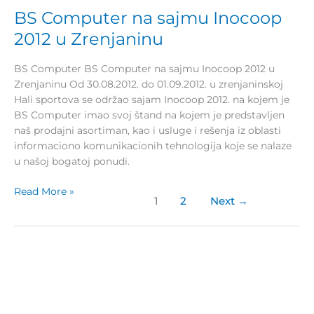
Zrenjaninu
BS Computer na sajmu Inocoop
2012 u Zrenjaninu
BS Computer BS Computer na sajmu Inocoop 2012 u
Zrenjaninu Od 30.08.2012. do 01.09.2012. u zrenjaninskoj
Hali sportova se održao sajam Inocoop 2012. na kojem je
BS Computer imao svoj štand na kojem je predstavljen
naš prodajni asortiman, kao i usluge i rešenja iz oblasti
informaciono komunikacionih tehnologija koje se nalaze
u našoj bogatoj ponudi.
Read More »
1
2
Next
→