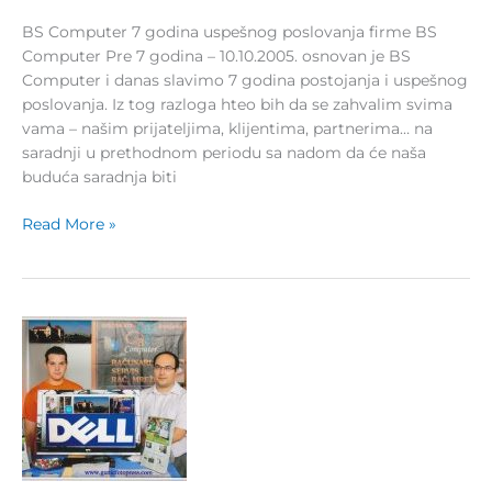
BS Computer 7 godina uspešnog poslovanja firme BS
Computer Pre 7 godina – 10.10.2005. osnovan je BS
Computer i danas slavimo 7 godina postojanja i uspešnog
poslovanja. Iz tog razloga hteo bih da se zahvalim svima
vama – našim prijateljima, klijentima, partnerima… na
saradnji u prethodnom periodu sa nadom da će naša
buduća saradnja biti
Read More »
BS
Computer
na
sajmu
Inocoop
2012
u