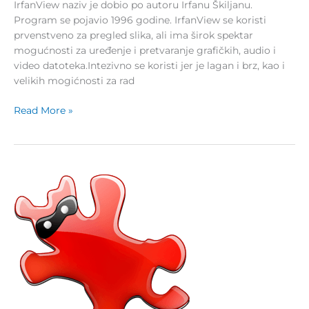
IrfanView naziv je dobio po autoru Irfanu Škiljanu.
Program se pojavio 1996 godine. IrfanView se koristi
prvenstveno za pregled slika, ali ima širok spektar
mogućnosti za uređenje i pretvaranje grafičkih, audio i
video datoteka.Intezivno se koristi jer je lagan i brz, kao i
velikih mogićnosti za rad
Read More »
BS
Computer
prodaje
IrfanView
u
Srbiji