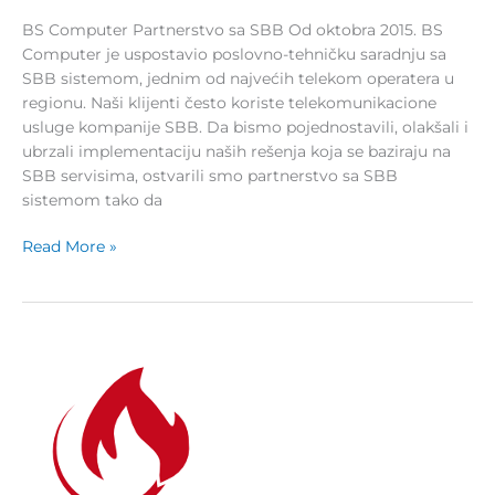
BS Computer Partnerstvo sa SBB Od oktobra 2015. BS
Computer je uspostavio poslovno-tehničku saradnju sa
SBB sistemom, jednim od najvećih telekom operatera u
regionu. Naši klijenti često koriste telekomunikacione
usluge kompanije SBB. Da bismo pojednostavili, olakšali i
ubrzali implementaciju naših rešenja koja se baziraju na
SBB servisima, ostvarili smo partnerstvo sa SBB
sistemom tako da
Read More »
PDF
Architect
distribucija
softvera
u
Srbiji