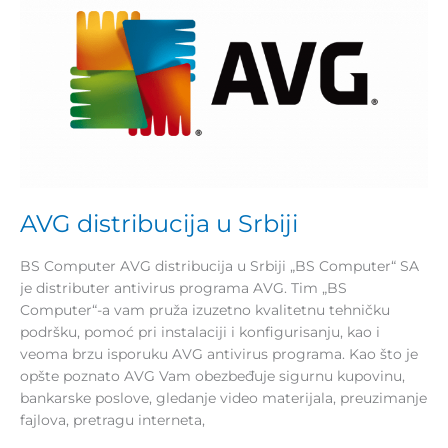
u
Srbiji
AVG distribucija u Srbiji
BS Computer AVG distribucija u Srbiji „BS Computer“ SA
je distributer antivirus programa AVG. Tim „BS
Computer“-a vam pruža izuzetno kvalitetnu tehničku
podršku, pomoć pri instalaciji i konfigurisanju, kao i
veoma brzu isporuku AVG antivirus programa. Kao što je
opšte poznato AVG Vam obezbeđuje sigurnu kupovinu,
bankarske poslove, gledanje video materijala, preuzimanje
fajlova, pretragu interneta,