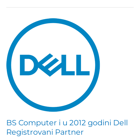
BS
Computer
i
u
2012
godini
Dell
Registrovani
Partner
BS Computer i u 2012 godini Dell
Registrovani Partner