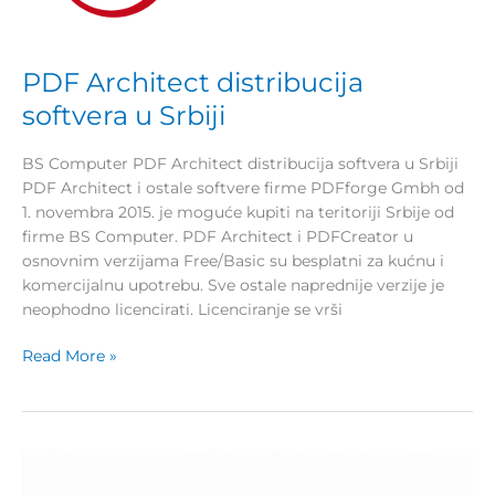
PDF Architect distribucija
softvera u Srbiji
BS Computer PDF Architect distribucija softvera u Srbiji
PDF Architect i ostale softvere firme PDFforge Gmbh od
1. novembra 2015. je moguće kupiti na teritoriji Srbije od
firme BS Computer. PDF Architect i PDFCreator u
osnovnim verzijama Free/Basic su besplatni za kućnu i
komercijalnu upotrebu. Sve ostale naprednije verzije je
neophodno licencirati. Licenciranje se vrši
Read More »
AVG
distribucija