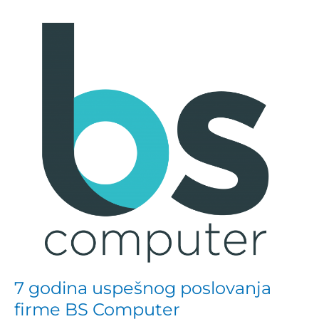
7
godina
uspešnog
poslovanja
firme
BS
Computer
7 godina uspešnog poslovanja
firme BS Computer