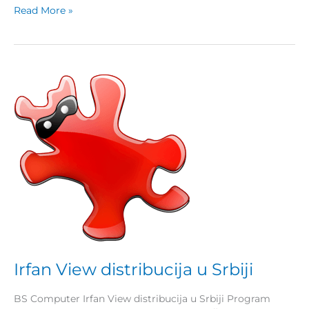
Read More »
Irfan
View
distribucija
u
Srbiji
Irfan View distribucija u Srbiji
BS Computer Irfan View distribucija u Srbiji Program