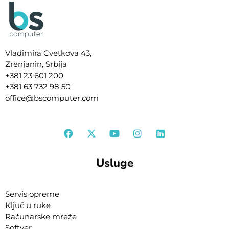
Vladimira Cvetkova 43,
Zrenjanin, Srbija
+381 23 601 200
+381 63 732 98 50
office@bscomputer.com
F
X
Y
I
L
a
-
o
n
i
c
t
u
s
n
e
w
t
t
k
b
i
u
a
e
Usluge
o
t
b
g
d
o
t
e
r
i
k
e
a
n
r
m
Servis opreme
Ključ u ruke
Računarske mreže
Softver